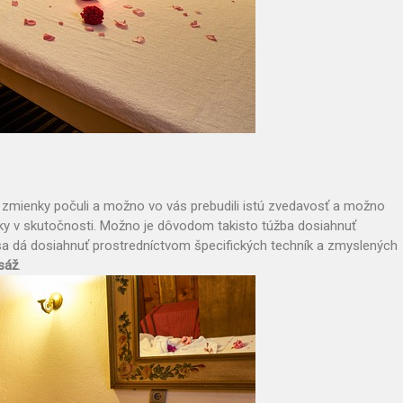
zmienky počuli a možno vo vás prebudili istú zvedavosť a možno
dky v skutočnosti. Možno je dôvodom takisto túžba dosiahnuť
 sa dá dosiahnuť prostredníctvom špecifických techník a zmyslených
sáž
.