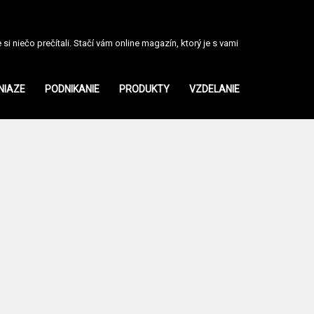
i niečo prečítali. Stačí vám online magazín, ktorý je s vami
NIAZE
PODNIKANIE
PRODUKTY
VZDELANIE