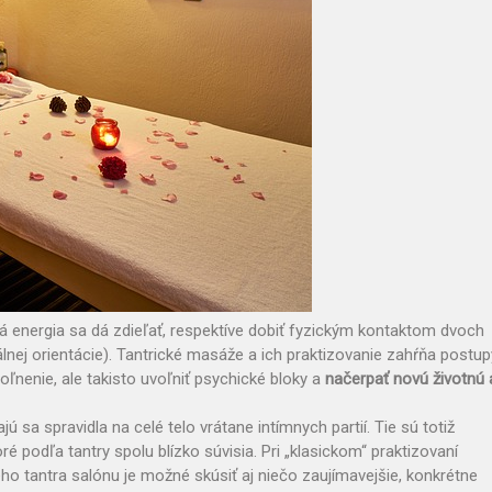
á energia sa dá zdieľať, respektíve dobiť fyzickým kontaktom dvoch
lnej orientácie). Tantrické masáže a ich praktizovanie zahŕňa postup
oľnenie, ale takisto uvoľniť psychické bloky a
načerpať novú životnú 
sa spravidla na celé telo vrátane intímnych partií. Tie sú totiž
ré podľa tantry spolu blízko súvisia. Pri „klasickom“ praktizovaní
o tantra salónu je možné skúsiť aj niečo zaujímavejšie, konkrétne