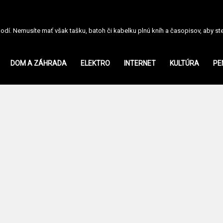
dí. Nemusíte mať však tašku, batoh či kabelku plnú kníh a časopisov, aby ste s
DOM A ZÁHRADA
ELEKTRO
INTERNET
KULTÚRA
PE