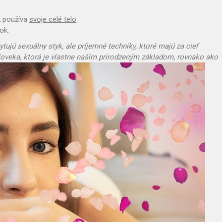
k používa
svoje celé telo
.
ok.
ujú sexuálny styk, ale príjemné techniky, ktoré majú za cieľ
 človeka, ktorá je vlastne našim prirodzeným základom, rovnako ako