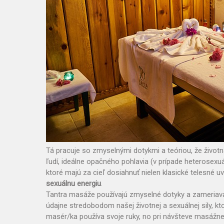
Tá pracuje so zmyselnými dotykmi a teóriou, že životn
ľudí, ideálne opačného pohlavia (v prípade heterosexuá
ktoré majú za cieľ dosiahnuť nielen klasické telesné uv
sexuálnu energiu
.
Tantra masáže používajú zmyselné dotyky a zameriavajú 
údajne stredobodom našej životnej a sexuálnej sily, kto
masér/ka používa svoje ruky, no pri návšteve masážneh