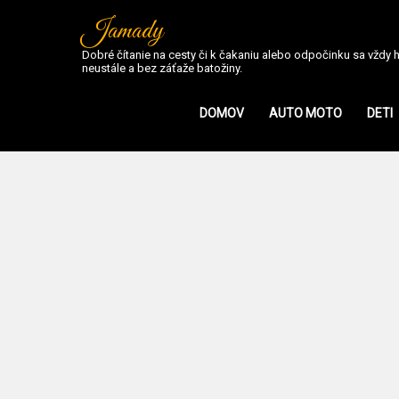
Jamady
Dobré čítanie na cesty či k čakaniu alebo odpočinku sa vždy ho
neustále a bez záťaže batožiny.
DOMOV
AUTO MOTO
DETI