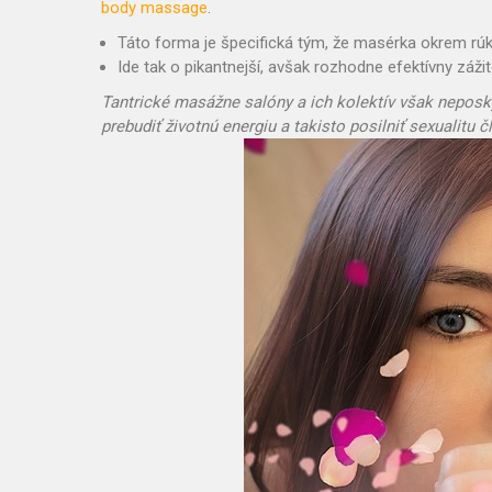
body massage
.
Táto forma je špecifická tým, že masérka okrem rú
Ide tak o pikantnejší, avšak rozhodne efektívny zážit
Tantrické masážne salóny a ich kolektív však neposkyt
prebudiť životnú energiu a takisto posilniť sexualitu