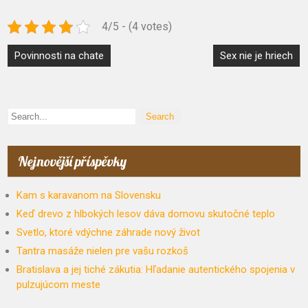
4/5 - (4 votes)
Navigace
Povinnosti na chate
Sex nie je hriech
pro
příspěvek
Nejnovější příspěvky
Kam s karavanom na Slovensku
Keď drevo z hlbokých lesov dáva domovu skutočné teplo
Svetlo, ktoré vdýchne záhrade nový život
Tantra masáže nielen pre vašu rozkoš
Bratislava a jej tiché zákutia: Hľadanie autentického spojenia v
pulzujúcom meste