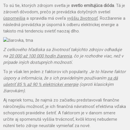
To sú tie, ktorých zdrojom svetla je
svetlo emitujúca dióda
. Tá je
zároveň dôvodom, prečo je prevádzka dotyčných svetiel
úspornejšia
a spravidla má oveľa
vyššiu životnosť
. Rozžiarenie a
následná prevádzka je úsporná k odberu elektrickej energie a
takisto má tendenciu svietiť naozaj dlho.
Z celkového hľadiska sa životnosť takýchto zdrojov odhaduje
na
20 000 až 100 000 hodín žiarenia
, čo je rozhodne viac, než v
prípade iných dostupných možností.
To je však len jeden z faktorov ich popularity.
Je to hlavne faktor
úspory a informácia, že s ich pravidelným používaním
sa dá
ušetriť 85 % až 90 % elektrickej energie
(oproti klasickým
žiarovkám).
Aj napriek tomu, že najmä zo začiatku predstavovali finančne
náročnejšiu možnosť, je ich finančná návratnosť efektívna vďaka
schopnosti pravidelne šetriť. A faktorom je v danom smere
určite aj spomenutá vyššia trvácnosť, kvôli ktorej nebudeme
nútení tieto zdroje neustále vymieňať za nové.