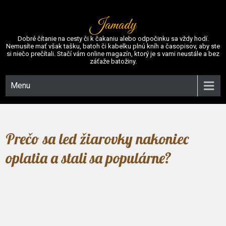
Jamady
Dobré čítanie na cesty či k čakaniu alebo odpočinku sa vždy hodí.
Nemusíte mať však tašku, batoh či kabelku plnú kníh a časopisov, aby ste
si niečo prečítali. Stačí vám online magazín, ktorý je s vami neustále a bez
záťaže batožiny.
Menu
Prečo sa led žiarovky nakoniec
oplatia a stali sa populárne?