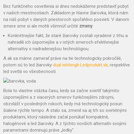
Bez funkčného osvetlenia si dnes nedokážeme predstaviť pobyt
v našich miestnostiach. Základom je hlavne žiarovka, ktorá nám
na náš pobyt v daných priestoroch spoľahlivo posvieti. V danom
smere sme si ale mohli všimnúť určité
zmeny
.
Konkrétnejšie fakt, že staré žiarovky zostali vyradené z trhu a
nahradili ich úspornejšie a v istých smeroch efektívnejšie
alternatívy s nadradenejšou technológiou.
A ak sa máme zamerať práve na tie technologicky pokročilé,
potom sú to led žiarovky
dual whitergb Ledprodukt.sk
, respektíve
led svetlá vo všeobecnosti.
Bola to vlastne otázka času, kedy sa začne svietiť takýmito
úspornejšími a z viacerých smerov funkčnejšími zdrojmi,
obzvlášť v posledných rokoch, kedy má technologický posun
šialene rýchle tempo. A stalo sa, zmenil sa aj trh so svetelnými
produktami, ktorý následne začal ponúkať kompaktné,
halogénové a led žiarovky. A z týchto novších alternatív svojimi
parametrami dominujú práve „ledky“.