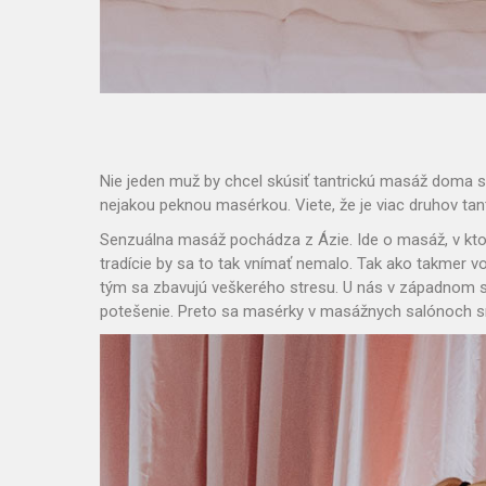
Nie jeden muž by chcel skúsiť tantrickú masáž doma 
nejakou peknou masérkou. Viete, že je viac druhov ta
Senzuálna masáž pochádza z Ázie. Ide o masáž, v ktore
tradície by sa to tak vnímať nemalo. Tak ako takmer v
tým sa zbavujú veškerého stresu. U nás v západnom sv
potešenie. Preto sa masérky v masážnych salónoch sna