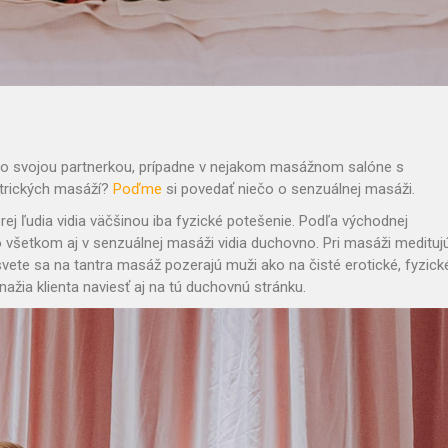
so svojou partnerkou, prípadne v nejakom masážnom salóne s
ntrických masáží?
Poďme
si povedať niečo o senzuálnej masáži.
j ľudia vidia väčšinou iba fyzické potešenie. Podľa východnej
o všetkom aj v senzuálnej masáži vidia duchovno. Pri masáži meditujú
ete sa na tantra masáž pozerajú muži ako na čisté erotické, fyzick
žia klienta naviesť aj na tú duchovnú stránku.