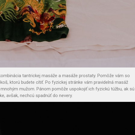
kombinácia tantrickej masáže a masáže prostaty. Pomôže vám so
koš, ktorú budete cítiť. Po fyzickej stránke vám pravidelná masáž
om mnohým mužom. Pánom pomôže uspokojiť ich fyzickú túžbu, ak sú
nke, avšak, nechcú spadnúť do nevery.