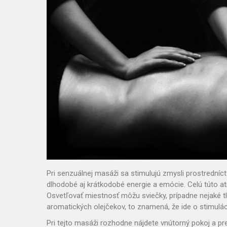
Pri senzuálnej masáži sa stimulujú zmysli prostrední
dlhodobé aj krátkodobé energie a emócie. Celú túto a
Osvetľovať miestnosť môžu sviečky, prípadne nejaké 
aromatických olejčekov, to znamená, že ide o stimulác
Pri tejto masáži rozhodne nájdete vnútorný pokoj a precí