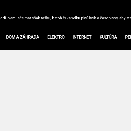
dí. Nemusíte mať však tašku, batoh či kabelku plnú kníh a časopisov, aby ste s
DOM A ZÁHRADA
ELEKTRO
INTERNET
KULTÚRA
PE