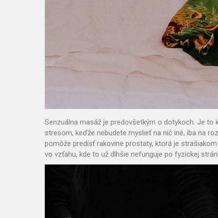
Senzuálna masáž je predovšetkým o dotykoch. Je to 
stresom, keďže nebudete myslieť na nič iné, iba na roz
pomôže predísť rakovine prostaty, ktorá je strašiak
vo vzťahu, kde to už dlhšie nefunguje po fyzickej strá