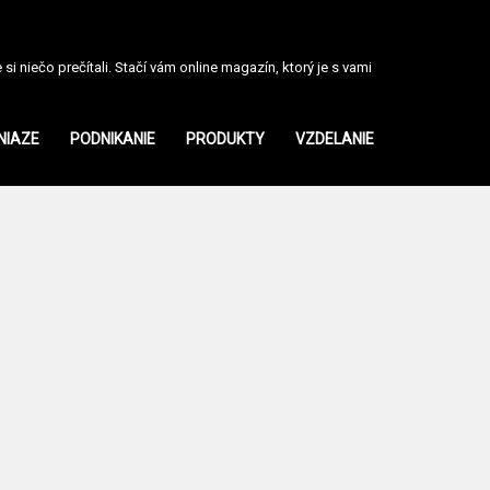
i niečo prečítali. Stačí vám online magazín, ktorý je s vami
NIAZE
PODNIKANIE
PRODUKTY
VZDELANIE