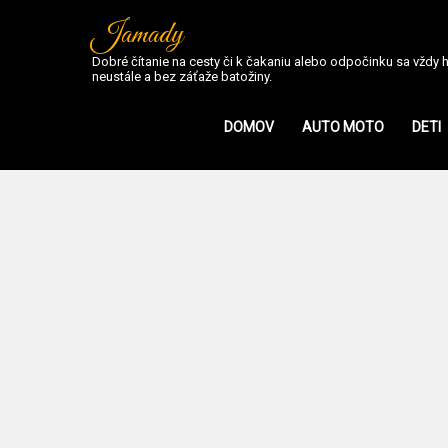
Jamady
Dobré čítanie na cesty či k čakaniu alebo odpočinku sa vždy ho
neustále a bez záťaže batožiny.
DOMOV
AUTO MOTO
DETI