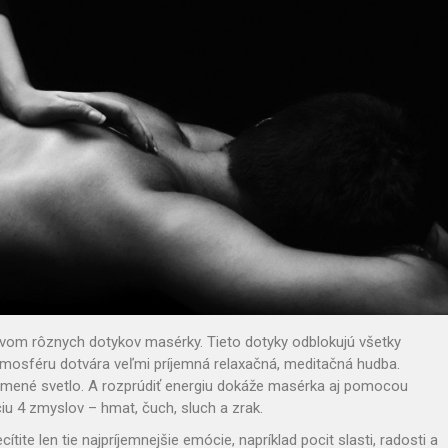
ctvom rôznych dotykov masérky. Tieto dotyky odblokujú všetky
tmosféru dotvára veľmi príjemná relaxačná, meditačná hudba.
tlmené svetlo. A rozprúdiť energiu dokáže masérka aj pomocou
iu 4 zmyslov – hmat, čuch, sluch a zrak.
tite len tie najpríjemnejšie emócie, napríklad pocit slasti, radosti a