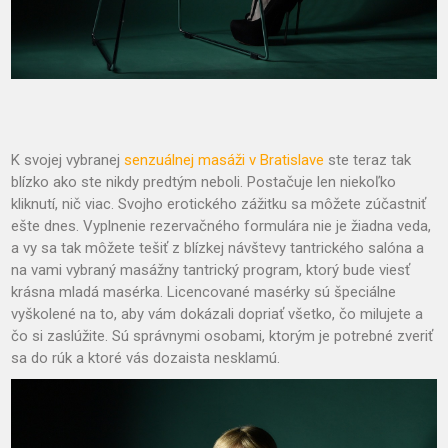
K svojej vybranej
senzuálnej masáži v Bratislave
ste teraz tak
blízko ako ste nikdy predtým neboli. Postačuje len niekoľko
kliknutí, nič viac. Svojho erotického zážitku sa môžete zúčastniť
ešte dnes. Vyplnenie rezervačného formulára nie je žiadna veda,
a vy sa tak môžete tešiť z blízkej návštevy tantrického salóna a
na vami vybraný masážny tantrický program, ktorý bude viesť
krásna mladá masérka. Licencované masérky sú špeciálne
vyškolené na to, aby vám dokázali dopriať všetko, čo milujete a
čo si zaslúžite. Sú správnymi osobami, ktorým je potrebné zveriť
sa do rúk a ktoré vás dozaista nesklamú.