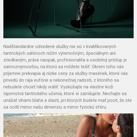
Nadštandardne odvedené služby nie sú v kvalifikovaných
tantrických salónoch ničím výnimočným, špeciálnym ani
zriedkavým, práve naopak, profesionalita a osobitný prístup je
samozrejmosťou, na ktorú sa môžete tešiť. Okrem toho vás
príjemne prekvapia aj nízke ceny za služby masériek, ktoré vás
privedú do raja eufórie a nekonečnej radosti, z ktorého sa
nebudete chcieť nikdy vrátiť. Vyskúšajte na vlastne koži
tajomstvá tantrického učenia, ktoré si zamilujete. Nechajte sa
unášať vlnami blaha a slasti, pri ktorých budete mať pocit, že ste
sa ocitli mimo našu dimenziu a mimo fyzickú sféru.