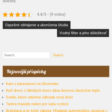
dôležitá.
4.4/5 - (9 votes)
Navigace
Úspešné obhájenie a ukončenia štúdia
pro
Vodný filter a jeho dôležitosť
příspěvek
Nejnovější příspěvky
Kam s karavanom na Slovensku
Keď drevo z hlbokých lesov dáva domovu skutočné teplo
Svetlo, ktoré vdýchne záhrade nový život
Tantra masáže nielen pre vašu rozkoš
Bratislava a jej tiché zákutia: Hľadanie autentického spojenia v