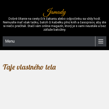
Jamady
Dobré čítanie na cesty či k čakaniu alebo odpočinku sa vždy hodí.
Nemusíte mať však tašku, batoh či kabelku plnú kníh a časopisov, aby ste
si niečo prečítali. Stačí vám online magazín, ktorý je s vami neustále a bez
záťaže batožiny.
Menu
Taje vlastného tela