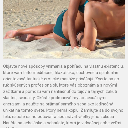
Objavte nové spôsoby vnímania a pohľadu na vlastnú existenciu,
ktoré vám tieto meditačne, filozoficko, duchovne a spirituálne
orientované tantrické erotické masáže prinášajú. Zverte sa do
rúk skúsených profesionálok, ktoré vás oboznámia s novými
zážitkami a pomôžu vám nahliadnuť do tajov a tajných zákutí
vlastnej sexuality. Okúste podmanivé hry so sexuálnymi
energiami a naučte sa prijímať samého seba ako jedinečný
unikát na tomto svete, ktorý nemá kópiu. Zamilujte sa do svojho
tela, naučte sa ho počúvať a spoznávať všetky jeho zákutia.
Naučte sa sebaláske a sebaúcte, ktorá je v dnešnej dobe veľmi