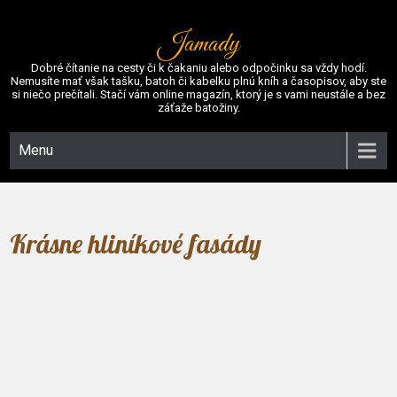
Jamady
Dobré čítanie na cesty či k čakaniu alebo odpočinku sa vždy hodí.
Nemusíte mať však tašku, batoh či kabelku plnú kníh a časopisov, aby ste
si niečo prečítali. Stačí vám online magazín, ktorý je s vami neustále a bez
záťaže batožiny.
Menu
Krásne hliníkové fasády