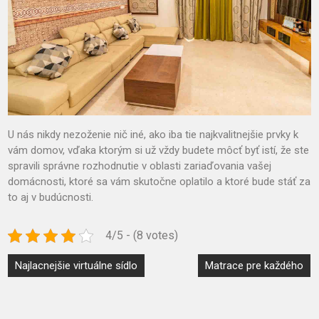
U nás nikdy nezoženie nič iné, ako iba tie najkvalitnejšie prvky k
vám domov, vďaka ktorým si už vždy budete môcť byť istí, že ste
spravili správne rozhodnutie v oblasti zariaďovania vašej
domácnosti, ktoré sa vám skutočne oplatilo a ktoré bude stáť za
to aj v budúcnosti.
4/5 - (8 votes)
Navigace
Najlacnejšie virtuálne sídlo
Matrace pre každého
pro
příspěvek