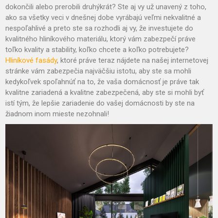
dokončili alebo prerobili druhýkrát? Ste aj vy už unavený z toho,
ako sa všetky veci v dnešnej dobe vyrábajú veľmi nekvalitné a
nespoľahlivé a preto ste sa rozhodli aj vy, že investujete do
kvalitného hliníkového materiálu, ktorý vám zabezpečí práve
toľko kvality a stability, koľko chcete a koľko potrebujete?
Hliníkové fasády
, ktoré práve teraz nájdete na našej internetovej
stránke vám zabezpečia najväčšiu istotu, aby ste sa mohli
kedykoľvek spoľahnúť na to, že vaša domácnosť je práve tak
kvalitne zariadená a kvalitne zabezpečená, aby ste si mohli byť
istí tým, že lepšie zariadenie do vašej domácnosti by ste na
žiadnom inom mieste nezohnali!