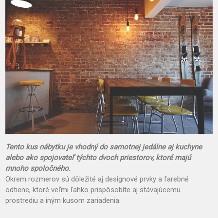
Tento kus nábytku je vhodný do samotnej jedálne aj kuchyne
alebo ako spojovateľ týchto dvoch priestorov, ktoré majú
mnoho spoločného.
Okrem rozmerov sú dôležité aj designové prvky a farebné
odtiene, ktoré veľmi ľahko prispôsobíte aj stávajúcemu
prostrediu a iným kusom zariadenia.