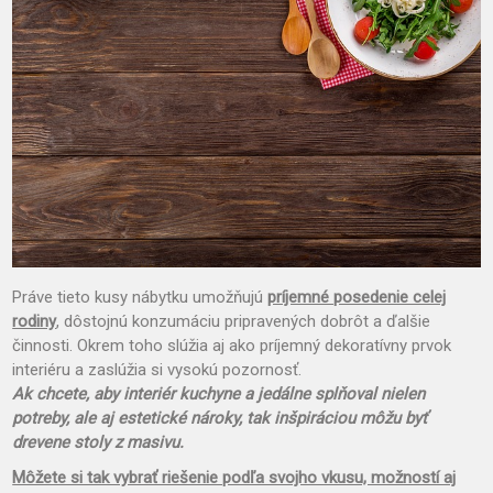
Práve tieto kusy nábytku umožňujú
príjemné posedenie celej
rodiny
, dôstojnú konzumáciu pripravených dobrôt a ďalšie
činnosti. Okrem toho slúžia aj ako príjemný dekoratívny prvok
interiéru a zaslúžia si vysokú pozornosť.
Ak chcete, aby interiér kuchyne a jedálne splňoval nielen
potreby, ale aj estetické nároky, tak inšpiráciou môžu byť
drevene stoly z masivu
.
Môžete si tak vybrať riešenie podľa svojho vkusu, možností aj