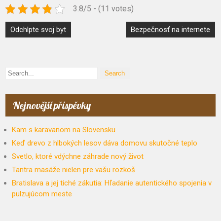
3.8/5 - (11 votes)
Navigace
Odchlpte svoj byt
Bezpečnosť na internete
pro
příspěvek
Nejnovější příspěvky
Kam s karavanom na Slovensku
Keď drevo z hlbokých lesov dáva domovu skutočné teplo
Svetlo, ktoré vdýchne záhrade nový život
Tantra masáže nielen pre vašu rozkoš
Bratislava a jej tiché zákutia: Hľadanie autentického spojenia v
pulzujúcom meste