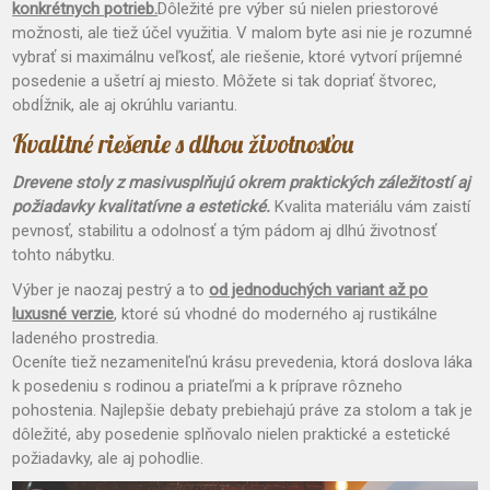
konkrétnych potrieb.
Dôležité pre výber sú nielen priestorové
možnosti, ale tiež účel využitia. V malom byte asi nie je rozumné
vybrať si maximálnu veľkosť, ale riešenie, ktoré vytvorí príjemné
posedenie a ušetrí aj miesto. Môžete si tak dopriať štvorec,
obdĺžnik, ale aj okrúhlu variantu.
Kvalitné riešenie s dlhou životnosťou
Drevene stoly z masivu
splňujú okrem praktických záležitostí aj
požiadavky kvalitatívne a estetické.
Kvalita materiálu vám zaistí
pevnosť, stabilitu a odolnosť a tým pádom aj dlhú životnosť
tohto nábytku.
Výber je naozaj pestrý a to
od jednoduchých variant až po
luxusné verzie
, ktoré sú vhodné do moderného aj rustikálne
ladeného prostredia.
Oceníte tiež nezameniteľnú krásu prevedenia, ktorá doslova láka
k posedeniu s rodinou a priateľmi a k príprave rôzneho
pohostenia. Najlepšie debaty prebiehajú práve za stolom a tak je
dôležité, aby posedenie splňovalo nielen praktické a estetické
požiadavky, ale aj pohodlie.