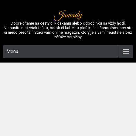
Jamady
Dobré čítanie na cesty či k čakaniu alebo odpočinku sa vždy hodí.
Nemusíte mať však tašku, batoh či kabelku plnú kníh a časopisov, aby ste
si niečo prečítali. Stačí vám online magazín, ktorý je s vami neustále a bez
záťaže batožiny.
Menu