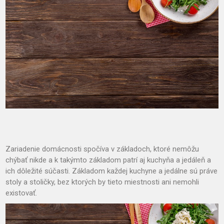
Zariadenie domácnosti spočíva v základoch, ktoré nemôžu
chýbať nikde a k takýmto základom patrí aj kuchyňa a jedáleň a
ich dôležité súčasti. Základom každej kuchyne a jedálne sú práve
stoly a stoličky, bez ktorých by tieto miestnosti ani nemohli
existovať.