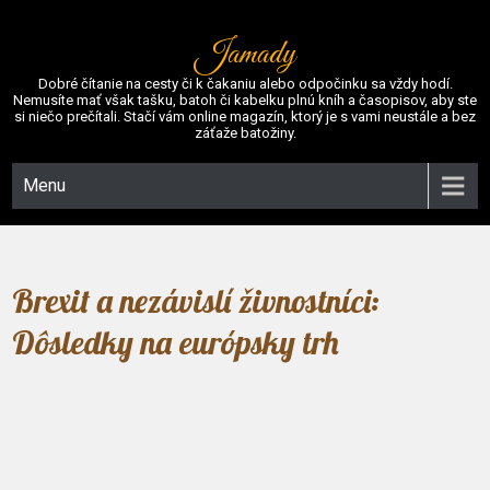
Jamady
Dobré čítanie na cesty či k čakaniu alebo odpočinku sa vždy hodí.
Nemusíte mať však tašku, batoh či kabelku plnú kníh a časopisov, aby ste
si niečo prečítali. Stačí vám online magazín, ktorý je s vami neustále a bez
záťaže batožiny.
Menu
Brexit a nezávislí živnostníci:
Dôsledky na európsky trh