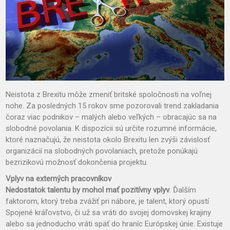
Neistota z Brexitu môže zmeniť britské spoločnosti na voľnej
nohe. Za posledných 15 rokov sme pozorovali trend zakladania
čoraz viac podnikov – malých alebo veľkých – obracajúc sa na
slobodné povolania. K dispozícii sú určite rozumné informácie,
ktoré naznačujú, že neistota okolo Brexitu len zvýši závislosť
organizácií na slobodných povolaniach, pretože ponúkajú
bezrizikovú možnosť dokončenia projektu.
Vplyv na externých pracovníkov
Nedostatok talentu by mohol mať pozitívny vplyv
. Ďalším
faktorom, ktorý treba zvážiť pri nábore, je talent, ktorý opustí
Spojené kráľovstvo, či už sa vráti do svojej domovskej krajiny
alebo sa jednoducho vráti späť do hraníc Európskej únie. Existuje