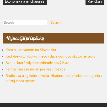
Navigace
Ekonomika a jej chápanie
Kávičkári
pro
příspěvek
Nejnovější příspěvky
Kam s karavanom na Slovensku
Keď drevo z hlbokých lesov dáva domovu skutočné teplo
Svetlo, ktoré vdýchne záhrade nový život
Tantra masáže nielen pre vašu rozkoš
Bratislava a jej tiché zákutia: Hľadanie autentického spojenia v
pulzujúcom meste