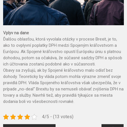
Vplyv na dane
Ďalšou oblasťou, ktorá vyvolala otázky v procese Brexit, je to,
ako to ovplyvní poplatky DPH medzi Spojeným kráľovstvom a
Európou. Ak Spojené kráľovstvo opustí Európsku úniu s platnou
dohodou, potom sa očakáva, že súčasné sadzby DPH a spôsob
ich účtovania zostanú podobné ako v súčasnosti.
Obavy sa zvyšujú, ak by Spojené kráľovstvo malo odísť bez
dohody. Teoreticky by vláda potom mohla výrazne zmeniť svoje
pravidlá DPH. Vláda Spojeného kráľovstva však ubezpečila, že v
prípade „no-deal“ Brexitu by sa nemuseli obávať zvýšenia DPH na
tovary a služby. Navrhli tiež, aby pravidlá týkajúce sa miesta
dodania boli vo všeobecnosti rovnaké.
4/5 - (13 votes)