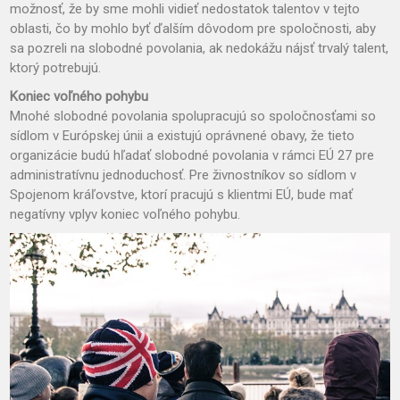
možnosť, že by sme mohli vidieť nedostatok talentov v tejto
oblasti, čo by mohlo byť ďalším dôvodom pre spoločnosti, aby
sa pozreli na slobodné povolania, ak nedokážu nájsť trvalý talent,
ktorý potrebujú.
Koniec voľného pohybu
Mnohé slobodné povolania spolupracujú so spoločnosťami so
sídlom v Európskej únii a existujú oprávnené obavy, že tieto
organizácie budú hľadať slobodné povolania v rámci EÚ 27 pre
administratívnu jednoduchosť. Pre živnostníkov so sídlom v
Spojenom kráľovstve, ktorí pracujú s klientmi EÚ, bude mať
negatívny vplyv koniec voľného pohybu.