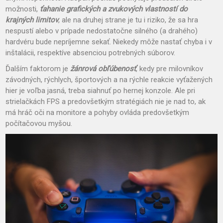
možnosti,
ťahanie grafických a zvukových vlastností do
krajných limitov
, ale na druhej strane je tu i riziko, že sa hra
nespustí alebo v prípade nedostatočne silného (a drahého)
hardvéru bude nepríjemne sekať. Niekedy môže nastať chyba i v
inštalácii, respektíve absenciou potrebných súborov.
Ďalším faktorom je
žánrová obľúbenosť
, kedy pre milovníkov
závodných, rýchlych, športových a na rýchle reakcie vyťažených
hier je voľba jasná, treba siahnuť po hernej konzole. Ale pri
strielačkách FPS a predovšetkým stratégiách nie je nad to, ak
má hráč oči na monitore a pohyby ovláda predovšetkým
počítačovou myšou.