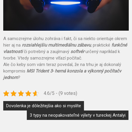
A samozrejme úlohu zohráva i fakt, či sa niekto orientuje okrem
hier aj na
rozsiahlejšiu multimediálnu zábavu
, praktické
funkčné
vlastnosti
či potrebný a zaujímavý
softvér
určený napríklad k
tvorbe. Vtedy samozrejme víťazí počítač.
Ale čo keby som vám teraz povedal, že na trhu je aj dokonalý
kompromis
MSI Trident 3- herná konzola a výkonný počítačv
jednom
?
4.6/5 - (9 votes)
Navigace
Dovolenka je dôležitejšia ako si myslíte
pro
3 typy na neopakovateľné výlety v tureckej Antalyi
příspěvek