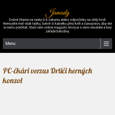
Jamady
Dobré čítanie na cesty či k čakaniu alebo odpočinku sa vždy hodí.
Nemusíte mať však tašku, batoh či kabelku plnú kníh a časopisov, aby ste
si niečo prečítali. Stačí vám online magazín, ktorý je s vami neustále a bez
záťaže batožiny.
Menu
PC-čkári verzus Drtiči herných
konzol