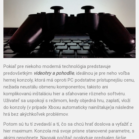
Pokiaľ pre niekoho moderná technológia predstavuje
predovšetkým
videohry a pohodlie
, ideálnou je pre neho voľba
hernej konzoly, ktorá má oproti PC podstatne prístupnejšiu cenu,
nežiada neustálu obmenu komponentov, takisto ani
komplikovanú inštaláciu hier a sťahovanie rôzneho softvéru.
Užívateľ sa uspokojí s režimom, kedy objedná hru, zaplatí, vloží
do konzoly (v prípade Xboxu automaticky nainštaluje)a následne
hrá bez akýchkoľvek problémov.
Potom sú tu tí zvedavší a tí, čo sa chcú hrať doslova a vyťažiť z
hier maximum. Konzola má svoje prísne stanovené parametre, s
akými nepohnete. Naopak počítač poskytuje predsalen širšie