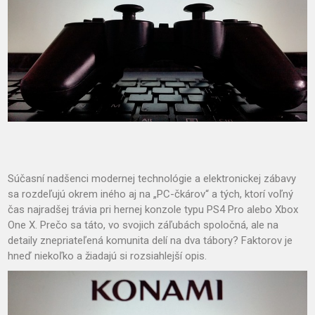
Súčasní nadšenci modernej technológie a elektronickej zábavy
sa rozdeľujú okrem iného aj na „PC-čkárov“ a tých, ktorí voľný
čas najradšej trávia pri hernej konzole typu PS4 Pro alebo Xbox
One X. Prečo sa táto, vo svojich záľubách spoločná, ale na
detaily znepriateľená komunita delí na dva tábory? Faktorov je
hneď niekoľko a žiadajú si rozsiahlejší opis.